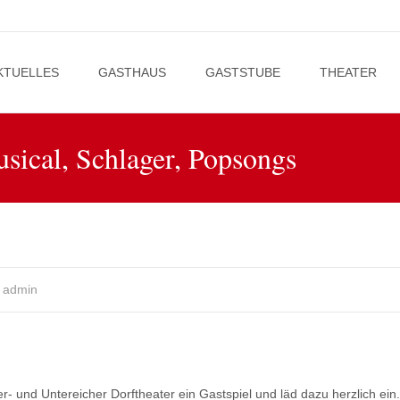
KTUELLES
GASTHAUS
GASTSTUBE
THEATER
nt
sical, Schlager, Popsongs
admin
r- und Untereicher Dorftheater ein Gastspiel und läd dazu herzlich ein.