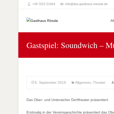
+49 7022 51944
info@das-gasthaus-roessle.de
Skip
to
A
conte
Gastspiel: Soundwich – Mu
6. September 2019
Allgemein
,
Theater
Das Ober- und Unteraicher Dorftheater präsentiert:
Erstmalig in der Vereinsgeschichte präsentiert das Obe