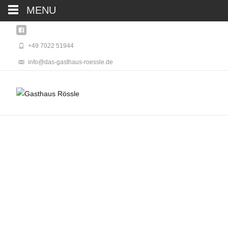
MENU
+49 7022 51944
info@das-gasthaus-roessle.de