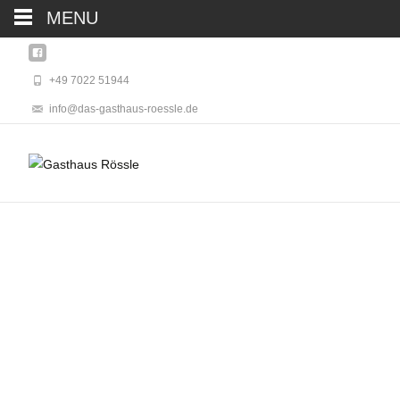
MENU
+49 7022 51944
info@das-gasthaus-roessle.de