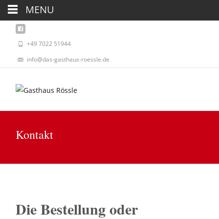
MENU
+49 7022 51944
info@das-gasthaus-roessle.de
Kontakt
Die Bestellung oder